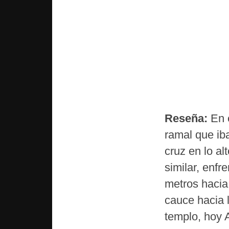
Reseña:
En e
ramal que ib
cruz en lo al
similar, enfr
metros hacia 
cauce hacia 
templo, hoy 