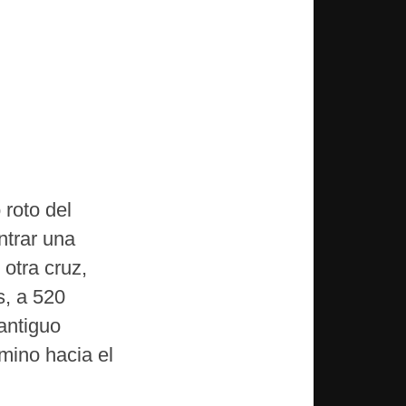
 roto del
ntrar una
 otra cruz,
s, a 520
 antiguo
mino hacia el