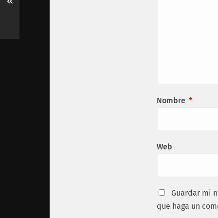
«
Nombre
*
Web
Guardar mi n
que haga un come