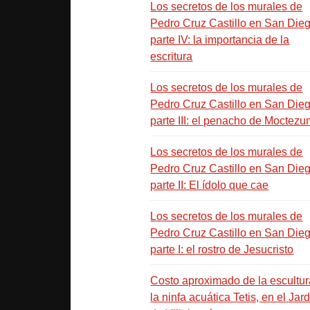
Los secretos de los murales de
Pedro Cruz Castillo en San Dieg
parte IV: la importancia de la
escritura
Los secretos de los murales de
Pedro Cruz Castillo en San Dieg
parte III: el penacho de Moctez
Los secretos de los murales de
Pedro Cruz Castillo en San Dieg
parte II: El ídolo que cae
Los secretos de los murales de
Pedro Cruz Castillo en San Dieg
parte I: el rostro de Jesucristo
Costo aproximado de la escultur
la ninfa acuática Tetis, en el Jar