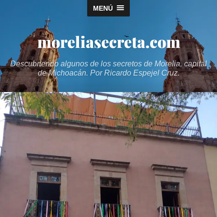
MENÚ
moreliasecreta.com
Descubriendo algunos de los secretos de Morelia, capital
de Michoacán. Por Ricardo Espejel Cruz.